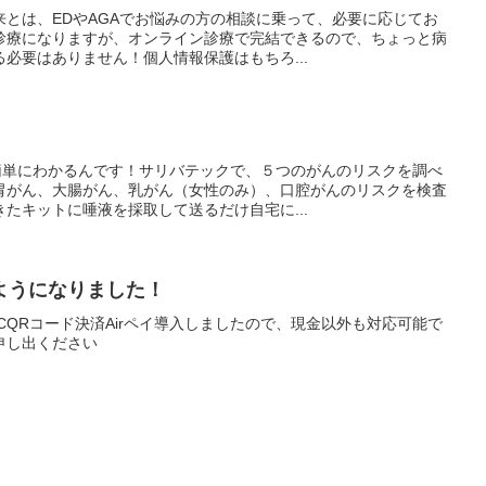
とは、EDやAGAでお悩みの方の相談に乗って、必要に応じてお
診療になりますが、オンライン診療で完結できるので、ちょっと病
必要はありません！個人情報保護はもちろ...
で簡単にわかるんです！サリバテックで、５つのがんのリスクを調べ
胃がん、大腸がん、乳がん（女性のみ）、口腔がんのリスクを検査
たキットに唾液を採取して送るだけ自宅に...
ようになりました！
CQRコード決済Airペイ導入しましたので、現金以外も対応可能で
申し出ください