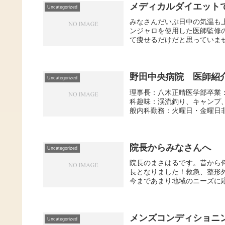
メディカルダイエット
Uncategorized
みなさんだいぶ日中の気温も
ンジャロを使用した医師監修
て痩せるだけだと思っていませ
野田中央病院 医師紹
Uncategorized
理事長：八木正晴医学部卒業：
科趣味：渓流釣り、キャンプ
般内科勤務：火曜日・金曜日非
院長からみなさんへ
Uncategorized
院長のまさはるです。昔から
長となりました！救急、整形
今まであまり地域のニーズに応
メンズコンディショニ
Uncategorized