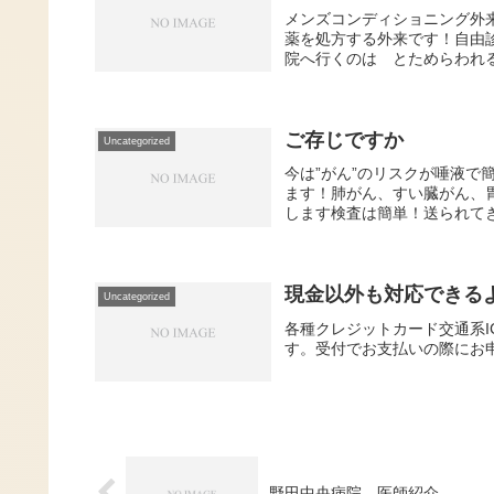
メンズコンディショニング外来
薬を処方する外来です！自由
院へ行くのは とためらわれる
ご存じですか
Uncategorized
今は”がん”のリスクが唾液
ます！肺がん、すい臓がん、
します検査は簡単！送られてき
現金以外も対応できる
Uncategorized
各種クレジットカード交通系I
す。受付でお支払いの際にお
野田中央病院 医師紹介