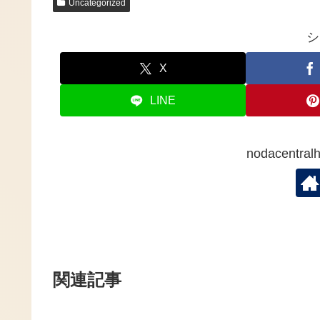
Uncategorized
シ
X
LINE
nodacent
関連記事