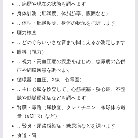
…病歴や現在の状態を調べます
身体計測（肥満度、体脂肪率、腹囲など）
…体型・肥満度等、身体の状況を把握します
聴力検査
…どのぐらい小さな音まで聞こえるか測定します
眼科（視力）
…視力・高血圧症の疾患をはじめ、糖尿病の合併
症や網膜疾患を調べます
循環器（血圧、X線、心電図）
…主に心臓を検査して、心筋梗塞・狭心症、不整
脈や動脈硬化症などを調べます
腎臓・尿路（尿検査、クレアチニン、糸球体ろ過
量（eGFR）など）
…腎炎・尿路感染症・糖尿病などを調べます
食道・胃