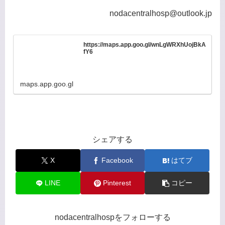
nodacentralhosp@outlook.jp
https://maps.app.goo.gl/wnLgWRXhUojBkA
fY6
maps.app.goo.gl
シェアする
X
Facebook
はてブ
LINE
Pinterest
コピー
nodacentralhospをフォローする