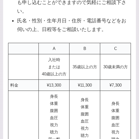
も申し込むことができますので気軽にご相談下さ
い。
氏名・性別・生年月日・住所・電話番号などをお
伺いの上、日程等をご相談いたします。
A
B
C
入社時
または
35歳以上の方
30歳未満の方
40歳以上の方
料金
¥13,300
¥11,300
¥7,300
身長
身長
体重
身長
体重
腹囲
体重
腹囲
血圧
腹囲
血圧
視力
血圧
視力
聴力
視力
聴力