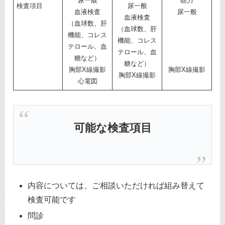
尿一般
聴力
検査項目
尿一般
血液検査
尿一般
血液検査
（血球数、肝
（血球数、肝
機能、コレス
機能、コレス
テロール、血
テロール、血
糖など）
糖など）
胸部X線撮影
胸部X線撮影
胸部X線撮影
心電図
可能な検査項目
内容については、ご相談いただければ組み替えて
検査可能です
問診